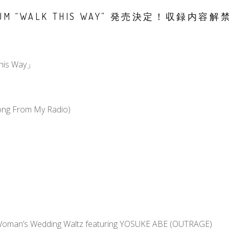
LBUM “WALK THIS WAY” 発売決定！収録内容解
his Way」
ong From My Radio)
 Woman’s Wedding Waltz featuring YOSUKE ABE (OUTRAGE)