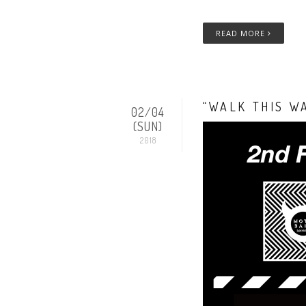
READ MORE
“WALK THIS 
02/04
(SUN)
2018