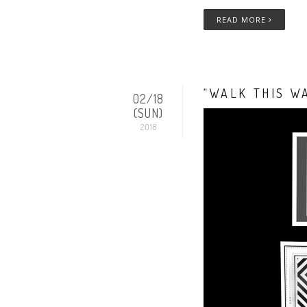
READ MORE
“WALK THIS
02/18
(SUN)
2018