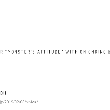
R “MONSTER’S ATTITUDE” WITH ONIONRIN
D!!
jp/2019/02/08/revival/