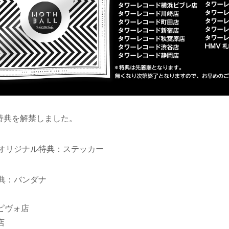
y”購入特典を解禁しました。
RDSオリジナル特典：ステッカー
l特典：バンダナ
ピヴォ店
店