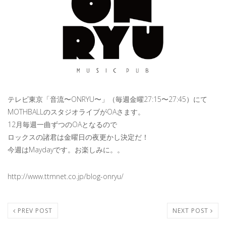
テレビ東京「音流〜ONRYU〜」（毎週金曜27:15〜27:45）にて
MOTHBALLのスタジオライブがOAさます。
12月毎週一曲ずつのOAとなるので
ロックスの諸君は金曜日の夜更かし決定だ！
今週はMaydayです。お楽しみに。。
http://www.ttmnet.co.jp/blog-onryu/
PREV POST
NEXT POST