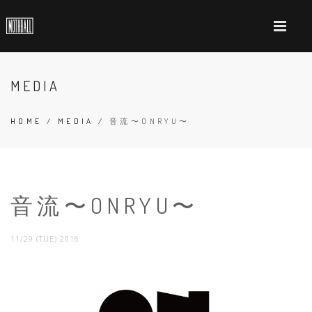
MEDIA
HOME
/
MEDIA
/
音流〜ONRYU〜
音流〜ONRYU〜
11/29 (TUE) 2016