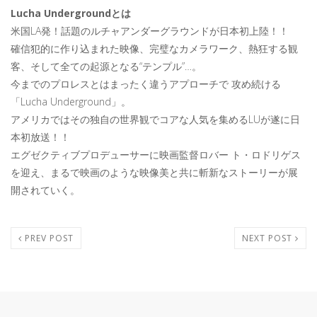
Lucha Undergroundとは
米国LA発！話題のルチャアンダーグラウンドが日本初上陸！！
確信犯的に作り込まれた映像、完璧なカメラワーク、熱狂する観
客、そして全ての起源となる“テンプル”…。
今までのプロレスとはまったく違うアプローチで 攻め続ける
「Lucha Underground」。
アメリカではその独自の世界観でコアな人気を集めるLUが遂に日
本初放送！！
エグゼクティブプロデューサーに映画監督ロバー ト・ロドリゲス
を迎え、まるで映画のような映像美と共に斬新なストーリーが展
開されていく。
PREV POST
NEXT POST