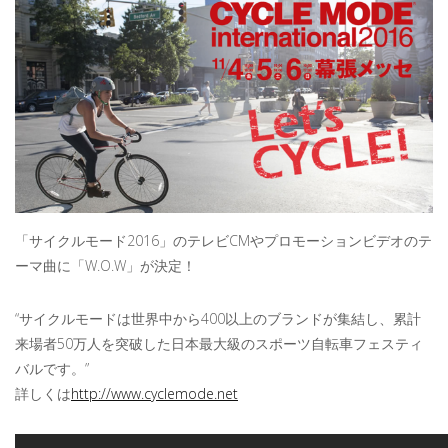
「サイクルモード2016」のテレビCMやプロモーションビデオのテ
ーマ曲に「W.O.W」が決定！
“サイクルモードは世界中から400以上のブランドが集結し、累計
来場者50万人を突破した日本最大級のスポーツ自転車フェスティ
バルです。”
詳しくは
http://www.cyclemode.net